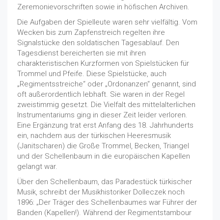
Zeremonievorschriften sowie in höfischen Archiven.
Die Aufgaben der Spielleute waren sehr vielfältig. Vom
Wecken bis zum Zapfenstreich regelten ihre
Signalstücke den soldatischen Tagesablauf. Den
Tagesdienst bereicherten sie mit ihren
charakteristischen Kurzformen von Spielstücken für
Trommel und Pfeife. Diese Spielstücke, auch
„Regimentsstreiche“ oder „Ordonanzen“ genannt, sind
oft außerordentlich lebhaft. Sie waren in der Regel
zweistimmig gesetzt. Die Vielfalt des mittelalterlichen
Instrumentariums ging in dieser Zeit leider verloren.
Eine Ergänzung trat erst Anfang des 18. Jahrhunderts
ein, nachdem aus der türkischen Heeresmusik
(Janitscharen) die Große Trommel, Becken, Triangel
und der Schellenbaum in die europäischen Kapellen
gelangt war.
Über den Schellenbaum, das Paradestück türkischer
Musik, schreibt der Musikhistoriker Dolleczek noch
1896: „Der Träger des Schellenbaumes war Führer der
Banden (Kapellen!). Während der Regimentstambour