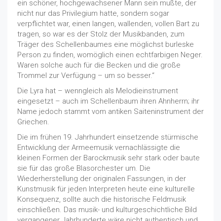
ein schöner, hochgewachsener Mann sein mußte, der
nicht nur das Privilegium hatte, sondern sogar
verpflichtet war, einen langen, wallenden, vollen Bart zu
tragen, so war es der Stolz der Musikbanden, zum
Träger des Schellenbaumes eine möglichst burleske
Person zu finden, womöglich einen echtfarbigen Neger.
Waren solche auch für die Becken und die große
Trommel zur Verfügung – um so besser.“
Die Lyra hat – wenngleich als Melodieinstrument
eingesetzt – auch im Schellenbaum ihren Ahnherrn; ihr
Name jedoch stammt vom antiken Saiteninstrument der
Griechen.
Die im frühen 19. Jahrhundert einsetzende stürmische
Entwicklung der Armeemusik vernachlässigte die
kleinen Formen der Barockmusik sehr stark oder baute
sie für das große Blasorchester um. Die
Wiederherstellung der originalen Fassungen, in der
Kunstmusik für jeden Interpreten heute eine kulturelle
Konsequenz, sollte auch die historische Feldmusik
einschließen. Das musik- und kulturgeschichtliche Bild
vergangener Jahrhunderte wäre nicht authentisch und