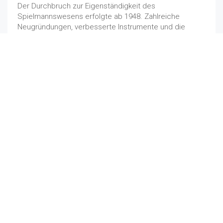
Der Durchbruch zur Eigenständigkeit des
Spielmannswesens erfolgte ab 1948. Zahlreiche
Neugründungen, verbesserte Instrumente und die
Einbeziehung in die großen Musikverbände stärkten
diesen instrumentalen Musikzweig. Vor allem der
Deutsche Volksmusikerbund, der Volksmusikerbund
NRW und die Bundesvereinigung Deutscher Blas- und
Volksmusikverbände (BDBV) fördern nachhaltig das
heutige Spielmannswesen. Die Einbeziehung der
Spielleute in den 5. Deutschen Orchesterwettbewerb
2000 zeigt die Eigenständigkeit und Leistungsfähigkeit
dieser Musikrichtung am besten.
Die Ziele der BDBV sind engagierte
Öffentlichkeitsarbeit, humane Freizeitgestaltung,
landschaftsbezogene Brauchtumspflege,
völkerverbindende Kontaktpflege in Europa und die
Pflege zwischenmenschlicher Beziehungen. Die
einzelnen Landesverbände haben die Aufgabe,
Dirigenten und Stabführer, Ausbilder und
Jugendausbilder durch entsprechende Lehrgänge
Auszubilden. Die Aufgaben der Kreisverbände sind