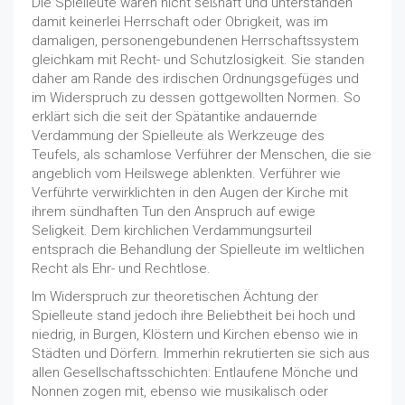
Die Spielleute waren nicht seßhaft und unterstanden
damit keinerlei Herrschaft oder Obrigkeit, was im
damaligen, personengebundenen Herrschaftssystem
gleichkam mit Recht- und Schutzlosigkeit. Sie standen
daher am Rande des irdischen Ordnungsgefüges und
im Widerspruch zu dessen gottgewollten Normen. So
erklärt sich die seit der Spätantike andauernde
Verdammung der Spielleute als Werkzeuge des
Teufels, als schamlose Verführer der Menschen, die sie
angeblich vom Heilswege ablenkten. Verführer wie
Verführte verwirklichten in den Augen der Kirche mit
ihrem sündhaften Tun den Anspruch auf ewige
Seligkeit. Dem kirchlichen Verdammungsurteil
entsprach die Behandlung der Spielleute im weltlichen
Recht als Ehr- und Rechtlose.
Im Widerspruch zur theoretischen Ächtung der
Spielleute stand jedoch ihre Beliebtheit bei hoch und
niedrig, in Burgen, Klöstern und Kirchen ebenso wie in
Städten und Dörfern. Immerhin rekrutierten sie sich aus
allen Gesellschaftsschichten: Entlaufene Mönche und
Nonnen zogen mit, ebenso wie musikalisch oder