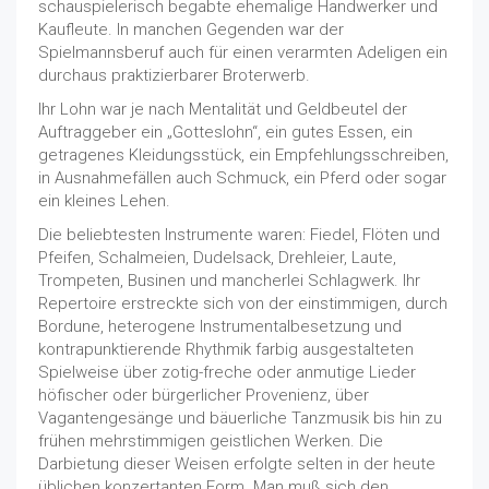
schauspielerisch begabte ehemalige Handwerker und
Kaufleute. In manchen Gegenden war der
Spielmannsberuf auch für einen verarmten Adeligen ein
durchaus praktizierbarer Broterwerb.
Ihr Lohn war je nach Mentalität und Geldbeutel der
Auftraggeber ein „Gotteslohn“, ein gutes Essen, ein
getragenes Kleidungsstück, ein Empfehlungsschreiben,
in Ausnahmefällen auch Schmuck, ein Pferd oder sogar
ein kleines Lehen.
Die beliebtesten Instrumente waren: Fiedel, Flöten und
Pfeifen, Schalmeien, Dudelsack, Drehleier, Laute,
Trompeten, Businen und mancherlei Schlagwerk. Ihr
Repertoire erstreckte sich von der einstimmigen, durch
Bordune, heterogene Instrumentalbesetzung und
kontrapunktierende Rhythmik farbig ausgestalteten
Spielweise über zotig-freche oder anmutige Lieder
höfischer oder bürgerlicher Provenienz, über
Vagantengesänge und bäuerliche Tanzmusik bis hin zu
frühen mehrstimmigen geistlichen Werken. Die
Darbietung dieser Weisen erfolgte selten in der heute
üblichen konzertanten Form. Man muß sich den