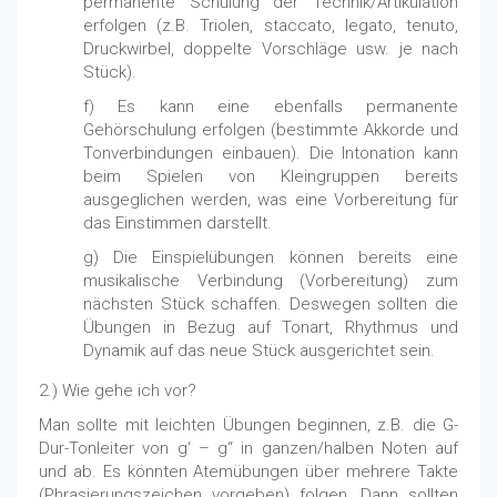
permanente Schulung der Technik/Artikulation
erfolgen (z.B. Triolen, staccato, legato, tenuto,
Druckwirbel, doppelte Vorschläge usw. je nach
Stück).
f) Es kann eine ebenfalls permanente
Gehörschulung erfolgen (bestimmte Akkorde und
Tonverbindungen einbauen). Die Intonation kann
beim Spielen von Kleingruppen bereits
ausgeglichen werden, was eine Vorbereitung für
das Einstimmen darstellt.
g) Die Einspielübungen können bereits eine
musikalische Verbindung (Vorbereitung) zum
nächsten Stück schaffen. Deswegen sollten die
Übungen in Bezug auf Tonart, Rhythmus und
Dynamik auf das neue Stück ausgerichtet sein.
2.) Wie gehe ich vor?
Man sollte mit leichten Übungen beginnen, z.B. die G-
Dur-Tonleiter von g‘ – g“ in ganzen/halben Noten auf
und ab. Es könnten Atemübungen über mehrere Takte
(Phrasierungszeichen vorgeben) folgen. Dann sollten