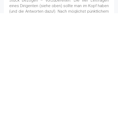
Stück bezogen – vorzubereiten. Die vier Leitfragen
eines Dirigenten (siehe oben) sollte man im Kopf haben
(und die Antworten dazu!). Nach möglichst pünktlichem
Beginn ist die Anfangsmotivation herzustellen (Hinweis
auf Erfolge vergangener Proben, Bedeutung des neuen
Stückes, usw.). Nach dem Einblasen erfolgt das
Einstimmen, wobei maximal 10-15 Min. eingeplant
werden sollten.
Anschließend sollte man etwas zum neuen Stück
sagen, den Komponisten oder Bearbeiter nennen und
die Stilrichtung oder andere Besonderheiten des
Stückes erklären, alles mit dem Ziel, daß die Musiker
die zu spielende Musik verstehen, um durch die Freude
am Spielen wiederum neu motiviert zu sein. Nach dem
Verteilen der Noten (die sorgfältig vorbereitet in
genügender Anzahl vorliegen sollten) gibt man den
Musikern einige Minuten Zeit, sich mit dem Stück/der
Stimme zu beschäftigen. Anschließend kann man
leichte Partien/Stücke zunächst einfach durchspielen,
damit der Spieler weiß, woran später gearbeitet
werden soll.