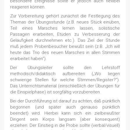
besondere Ereignisse sollte er jedoch auch flexibel
reagieren können.
Zur Vorbereitung gehört zunächst die Festlegung des
Themas der Übungsstunde (z.B. neues Stück einüben,
Teil eines Marsches lernen lassen, solistische
Passagen erarbeiten, Etüden zu Verbesserung der
Geläufigkeit durchnehmen etc.). Das Ziel der Stunde
muß jedem Probenbesucher bewußt sein (z.B. „Ich will
heute das Trio des neuen Marsches in allen Stimmen
erarbeitet haben“).
Der Übungsleiter sollte den Lehrstoff
methodisch/didaktisch aufbereiten („Wo liegen
schwierige Stellen für welche Stimmen/Register?“).
Das Unterrichtsmaterial (einschließlich der Übungen für
die Einspielphase) ist sorgfältig vorzubereiten.
Bei der Durchführung ist darauf zu achten, daß pünktlich
begonnen (und später auch genauso pünktlich
beendet) wird. Hierbei kann sich ein zielbewußter
Dirigent sein Korps langsam (aber konsequent)
erziehen. Der Einstieg in die Probe sollte (verbal/visuell)