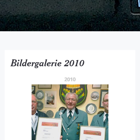
Bildergalerie 2010
2010